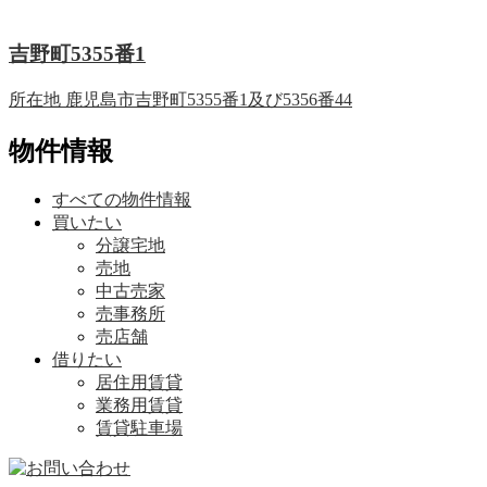
吉野町5355番1
所在地
鹿児島市吉野町5355番1及び5356番44
物件情報
すべての物件情報
買いたい
分譲宅地
売地
中古売家
売事務所
売店舗
借りたい
居住用賃貸
業務用賃貸
賃貸駐車場